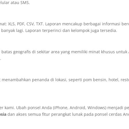
elular atau SMS.
mat: XLS, PDF, CSV, TXT. Laporan mencakup berbagai informasi be
anyak lagi. Laporan terperinci dan kelompok juga tersedia.
tas geografis di sekitar area yang memiliki minat khusus untuk 
.
pat menambahkan penanda di lokasi, seperti pom bensin, hotel, res
ler kami. Ubah ponsel Anda (iPhone, Android, Windows) menjadi pe
sia
dan akses semua fitur perangkat lunak pada ponsel cerdas An