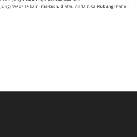
njungi Website kami
ms-tech.id
atau Anda bisa
Hubungi
Kami :