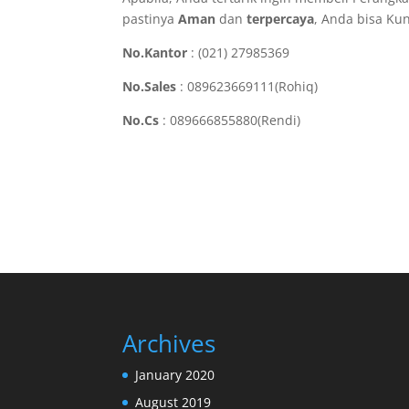
pastinya
Aman
dan
terpercaya
, Anda bisa Ku
No.Kantor
: (021) 27985369
No.Sales
: 089623669111(Rohiq)
No.Cs
: 089666855880(Rendi)
Archives
January 2020
August 2019