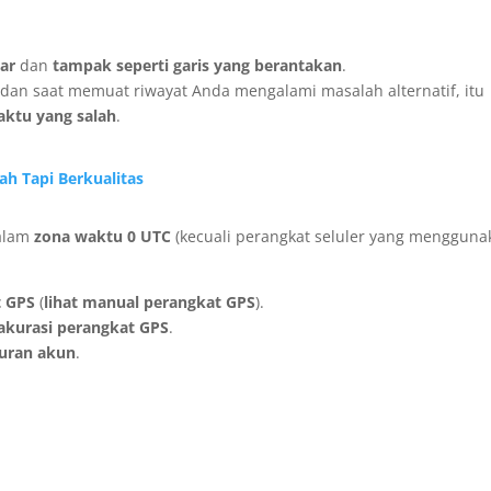
nar
dan
tampak seperti garis yang berantakan
.
dan saat memuat riwayat Anda mengalami masalah alternatif, itu
aktu yang salah
.
ah Tapi Berkualitas
alam
zona waktu 0 UTC
(kecuali perangkat seluler yang mengguna
t GPS
(
lihat manual perangkat GPS
).
akurasi perangkat GPS
.
turan akun
.