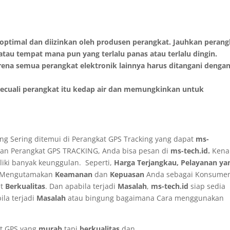
 optimal dan diizinkan oleh produsen perangkat. Jauhkan perang
atau tempat mana pun yang terlalu panas atau terlalu dingin.
ena semua perangkat elektronik lainnya harus ditangani denga
 kecuali perangkat itu kedap air dan memungkinkan untuk
ng Sering ditemui di Perangkat GPS Tracking yang dapat
ms-
an Perangkat GPS TRACKING, Anda bisa pesan di
ms-tech.id.
Kena
iki banyak keunggulan. Seperti,
Harga Terjangkau, Pelayanan ya
Mengutamakan
Keamanan
dan
Kepuasan
Anda sebagai Konsume
at
Berkualitas
. Dan apabila terjadi
Masalah
,
ms-tech.id
siap sedia
ila terjadi
Masalah
atau bingung bagaimana Cara menggunakan
at GPS yang
murah
tapi
berkualitas
dan