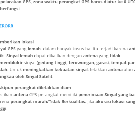
pelacakan GPS, zona waktu perangkat GPS harus diatur ke 0 UTC
 berfungsi
 ERORR
emberikan lokasi
nyal GPS
yang
lemah
, dalam banyak kasus hal itu terjadi karena
an
ik
.
Sinyal lemah
dapat dikaitkan dengan
antena
yang
tidak
memblokir
sinyal (
gedung tinggi
,
terowongan
,
garasi
,
tempat par
ndah
. Untuk
meningkatkan kekuatan sinyal
, letakkan
antena
atau
angkau oleh
Sinyal Satelit
.
skipun perangkat diletakkan diam
astikan
antena
GPS perangkat memiliki
penerimaan Sinyal yang ba
arena
perangkat murah/Tidak Berkualitas
, jika
akurasi lokasi san
nggi
.