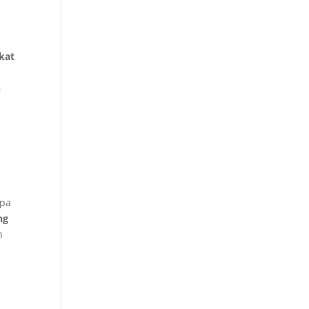
kat
n
pa
ng
n