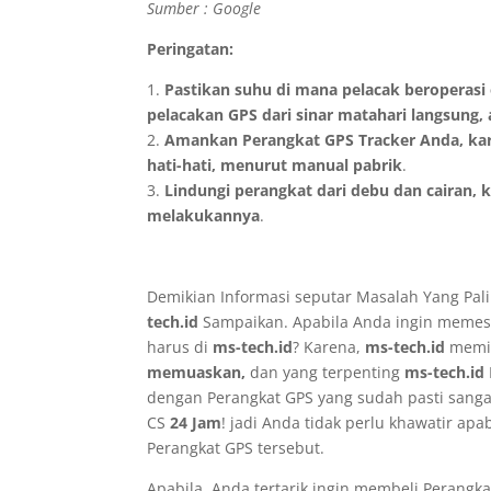
Sumber : Google
Peringatan:
1.
Pastikan suhu di mana pelacak beroperasi
pelacakan GPS dari sinar matahari langsung, 
2.
Amankan Perangkat GPS Tracker Anda, kar
hati-hati, menurut manual pabrik
.
3.
Lindungi perangkat dari debu dan cairan,
melakukannya
.
Demikian Informasi seputar Masalah Yang Pali
tech.id
Sampaikan. Apabila Anda ingin memes
harus di
ms-tech.id
? Karena,
ms-tech.id
memil
memuaskan,
dan yang terpenting
ms-tech.id
dengan Perangkat GPS yang sudah pasti sang
CS
24 Jam
! jadi Anda tidak perlu khawatir apab
Perangkat GPS tersebut.
Apabila, Anda tertarik ingin membeli Perangk