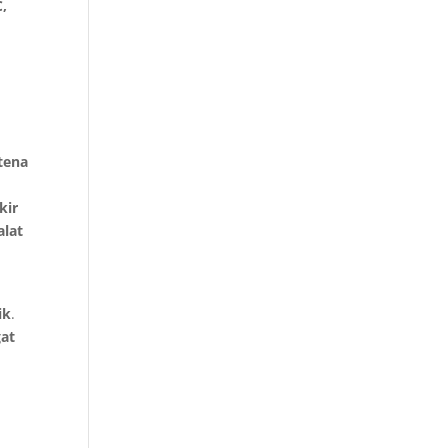
,
tena
kir
alat
ik
.
gat